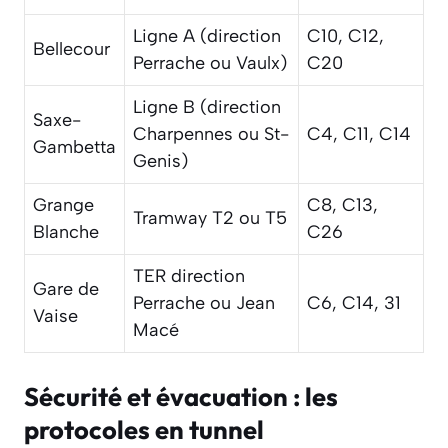
Ligne A (direction
C10, C12,
Bellecour
Perrache ou Vaulx)
C20
Ligne B (direction
Saxe-
Charpennes ou St-
C4, C11, C14
Gambetta
Genis)
Grange
C8, C13,
Tramway T2 ou T5
Blanche
C26
TER direction
Gare de
Perrache ou Jean
C6, C14, 31
Vaise
Macé
Sécurité et évacuation : les
protocoles en tunnel