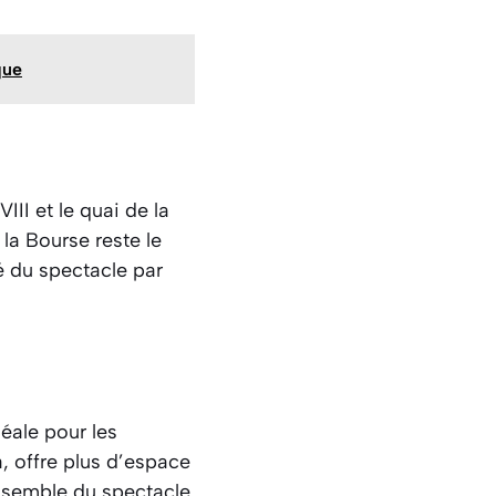
que
II et le quai de la
 la Bourse reste le
é du spectacle par
éale pour les
, offre plus d’espace
nsemble du spectacle.