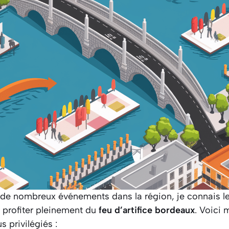
 de nombreux événements dans la région, je connais l
 profiter pleinement du
feu d’artifice bordeaux
. Voici 
 privilégiés :