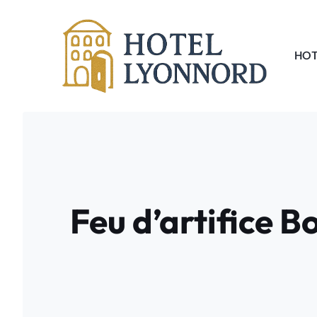
Aller
au
contenu
HOT
Feu d’artifice B