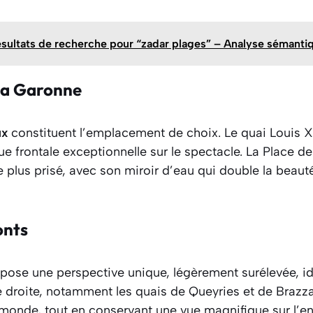
ésultats de recherche pour “zadar plages” – Analyse sémanti
la Garonne
ux
constituent l’emplacement de choix. Le quai Louis XVI
e frontale exceptionnelle sur le spectacle. La Place de
e plus prisé, avec son miroir d’eau qui double la beaut
onts
pose une perspective unique, légèrement surélevée, id
 droite, notamment les quais de Queyries et de Brazza
monde, tout en conservant une vue magnifique sur l’e