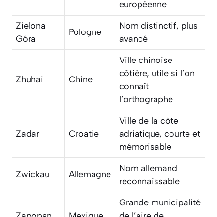
européenne
Zielona
Nom distinctif, plus
Pologne
Góra
avancé
Ville chinoise
côtière, utile si l’on
Zhuhai
Chine
connaît
l’orthographe
Ville de la côte
Zadar
Croatie
adriatique, courte et
mémorisable
Nom allemand
Zwickau
Allemagne
reconnaissable
Grande municipalité
Zapopan
Mexique
de l’aire de