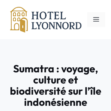
Aller
au
contenu
ME
Sumatra : voyage,
culture et
biodiversité sur l’île
indonésienne