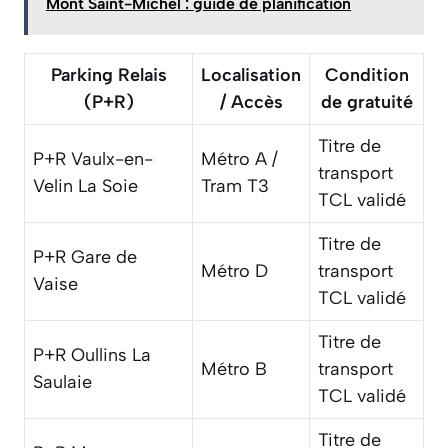
Mont Saint-Michel : guide de planification
Parking Relais
Localisation
Condition
(P+R)
/ Accès
de gratuité
Titre de
P+R Vaulx-en-
Métro A /
transport
Velin La Soie
Tram T3
TCL validé
Titre de
P+R Gare de
Métro D
transport
Vaise
TCL validé
Titre de
P+R Oullins La
Métro B
transport
Saulaie
TCL validé
Titre de