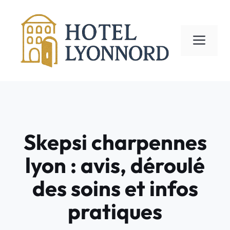
Aller
au
contenu
ME
Skepsi charpennes
lyon : avis, déroulé
des soins et infos
pratiques