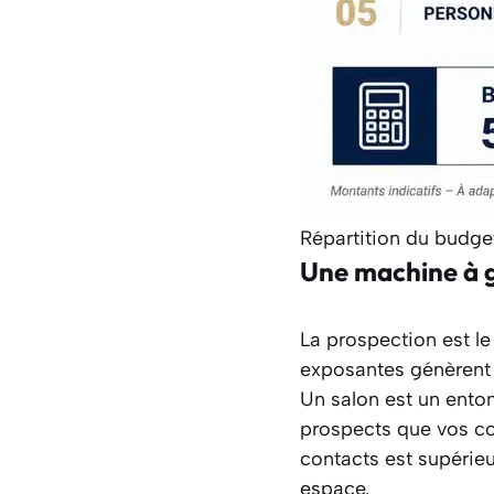
Répartition du budget
Une machine à g
La prospection est l
exposantes génèrent d
Un salon est un enton
prospects que vos co
contacts est supérieu
espace.