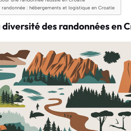
r randonnée : hébergements et logistique en Croatie
a diversité des randonnées en C