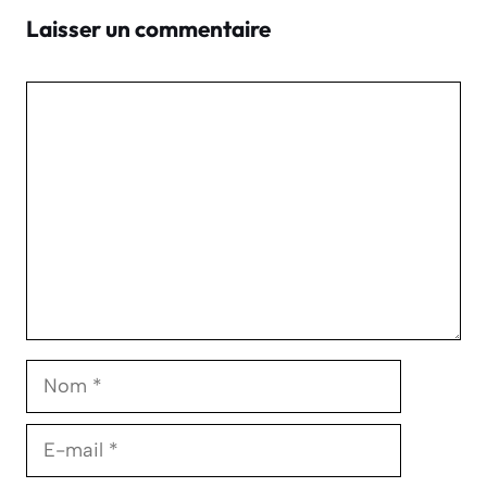
Laisser un commentaire
Commentaire
Nom
E-
mail