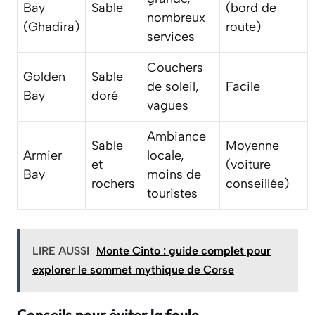
Bay
Sable
(bord de
nombreux
(Ghadira)
route)
services
Couchers
Golden
Sable
de soleil,
Facile
Bay
doré
vagues
Ambiance
Sable
Moyenne
Armier
locale,
et
(voiture
Bay
moins de
rochers
conseillée)
touristes
LIRE AUSSI
Monte Cinto : guide complet pour
explorer le sommet mythique de Corse
Conseils pour éviter la foule