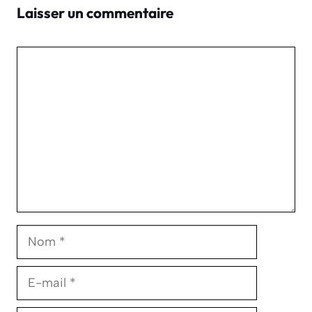
Laisser un commentaire
Commentaire
Nom
E-
mail