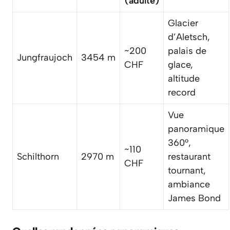
(adulte)
Glacier
d’Aletsch,
~200
palais de
Jungfraujoch
3454 m
CHF
glace,
altitude
record
Vue
panoramique
360°,
~110
Schilthorn
2970 m
restaurant
CHF
tournant,
ambiance
James Bond