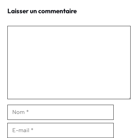
Laisser un commentaire
Commentaire
Nom
E-
mail