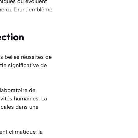
niques où évoluent
 mérou brun, emblème
ection
s belles réussites de
ie significative de
 laboratoire de
ivités humaines. La
locales dans une
nt climatique, la