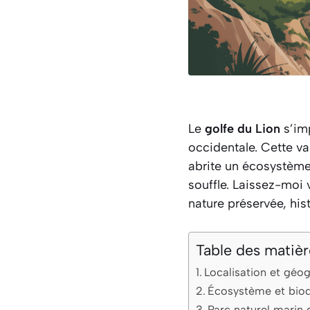
Le
golfe du Lion
s’imp
occidentale. Cette va
abrite un écosystème 
souffle. Laissez-moi 
nature préservée, hist
Table des matièr
Localisation et géog
Écosystème et biod
Parc naturel marin 