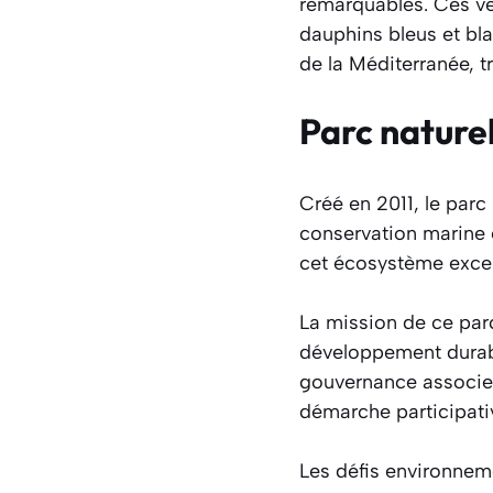
remarquables. Ces vé
dauphins bleus et bl
de la Méditerranée, t
Parc naturel
Créé en 2011, le parc
conservation marine e
cet écosystème excep
La mission de ce parc
développement durabl
gouvernance associe s
démarche participati
Les défis environnem