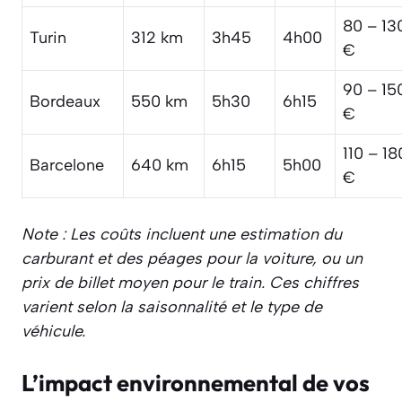
80 – 13
Turin
312 km
3h45
4h00
€
90 – 15
Bordeaux
550 km
5h30
6h15
€
110 – 18
Barcelone
640 km
6h15
5h00
€
Note : Les coûts incluent une estimation du
carburant et des péages pour la voiture, ou un
prix de billet moyen pour le train. Ces chiffres
varient selon la saisonnalité et le type de
véhicule.
L’impact environnemental de vos