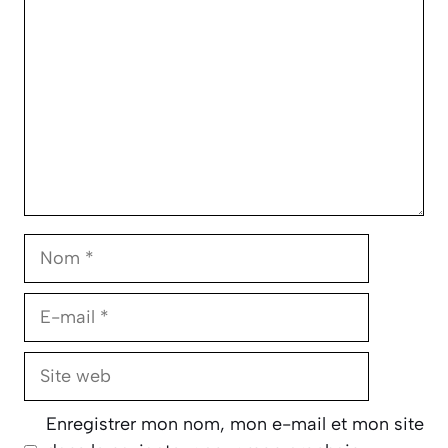
Nom
E-
mail
Site
web
Enregistrer mon nom, mon e-mail et mon site