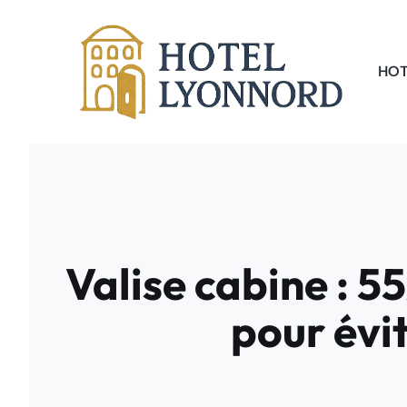
Aller
au
contenu
HOT
Valise cabine : 
pour évi