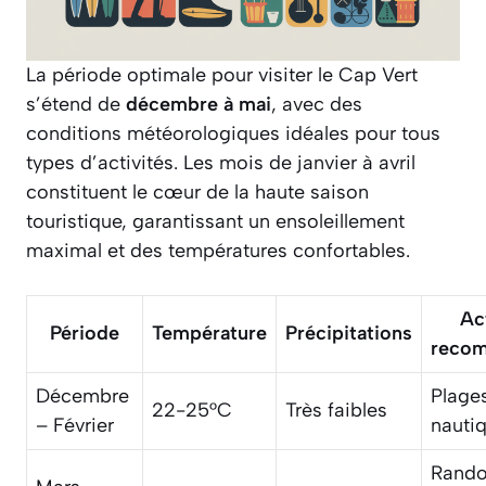
La période optimale pour visiter le Cap Vert
s’étend de
décembre à mai
, avec des
conditions météorologiques idéales pour tous
types d’activités. Les mois de janvier à avril
constituent le cœur de la haute saison
touristique, garantissant un ensoleillement
maximal et des températures confortables.
Ac
Période
Température
Précipitations
reco
Décembre
Plages
22-25°C
Très faibles
– Février
nauti
Rando