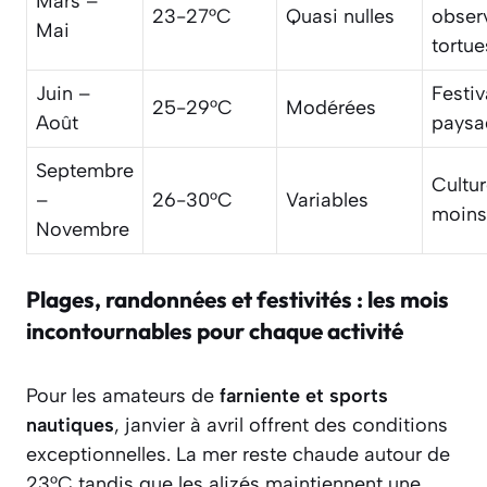
Mars –
23-27°C
Quasi nulles
obser
Mai
tortue
Juin –
Festiv
25-29°C
Modérées
Août
paysa
Septembre
Cultur
–
26-30°C
Variables
moins
Novembre
Plages, randonnées et festivités : les mois
incontournables pour chaque activité
Pour les amateurs de
farniente et sports
nautiques
, janvier à avril offrent des conditions
exceptionnelles. La mer reste chaude autour de
23°C tandis que les alizés maintiennent une