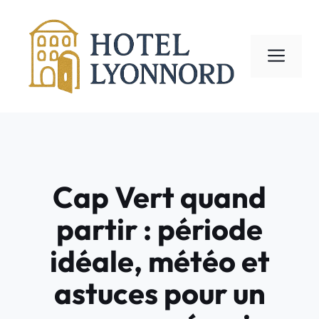
Aller
au
contenu
ME
Cap Vert quand
partir : période
idéale, météo et
astuces pour un