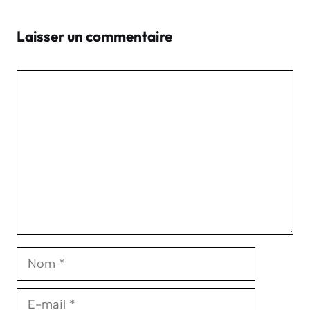
Laisser un commentaire
Commentaire
Nom
E-