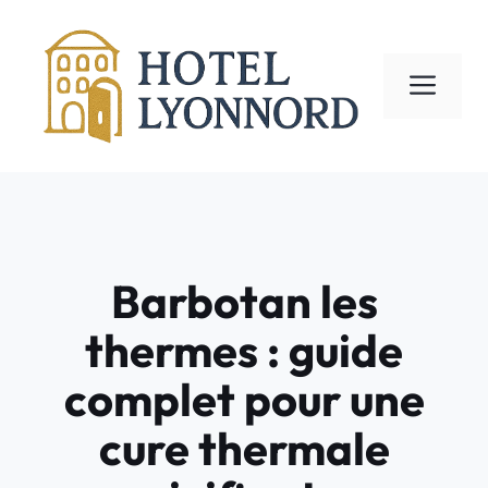
Aller
au
contenu
ME
Barbotan les
thermes : guide
complet pour une
cure thermale