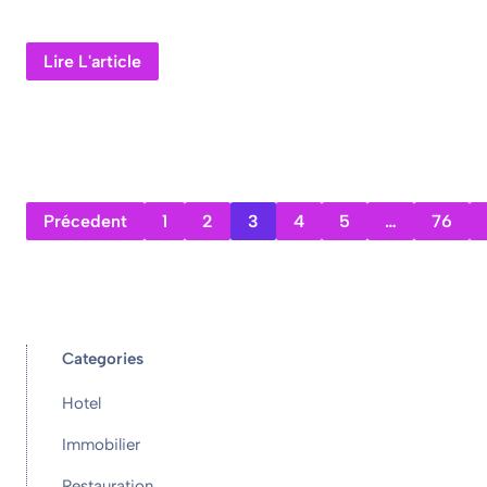
Lire L'article
Précedent
1
2
3
4
5
…
76
Categories
Hotel
Immobilier
Restauration